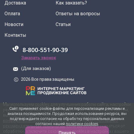
Доставка
Как заказать?
Оплата
Ответы на вопросы
Новости
Статьи
Контакты
88005555550
Заказать звонок
(Для заказов)
2026 Все права защищены.
Мы используем
cookies
для улучшения работы сайта, настройки
Сайт применяет cookie-файлы для персонализации рекламы и
рекламы и анализа трафика. Продолжая пользоваться сайтом,
анализа посещаемости. Продолжая использование ресурса, вы
вы подтверждаете, что ознакомлены с
политикой
подтверждаете согласие на обработку персональных данных
конфиденциальности
и даете согласие на
использование
согласно нашей
политике cookies
.
рекомендательных технологий
. Если вы хотите отказаться от
обработки, отключите сохранение cookies в настройках вашего
Принять