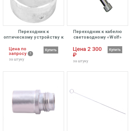
Переходник к
Переходник к кабелю
оптическому устройству к
световодному «Wolf»
ректоскопу
Цена 2 300
Цена по
Купить
Купить
запросу
₽
за штуку
за штуку