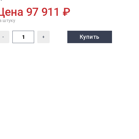
Цена 97 911 ₽
а штуку
Купить
-
+