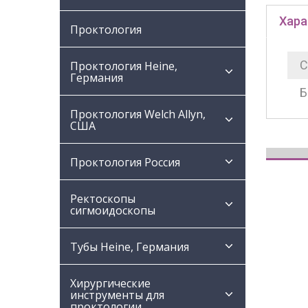
Хара
Проктология
С
Проктология Heine,
Германия
Б
Проктология Welch Allyn,
США
Проктология Россия
Ректоскопы
сигмоидоскопы
Тубы Heine, Германия
Хирургические
инструменты для
проктологии