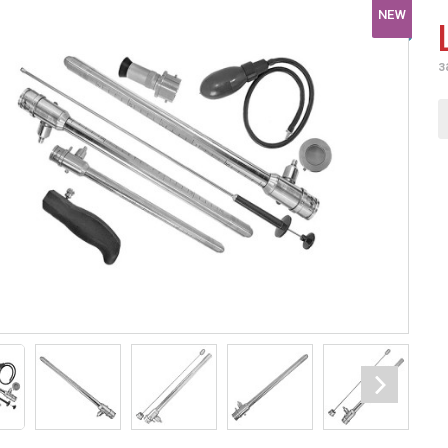
NEW
з