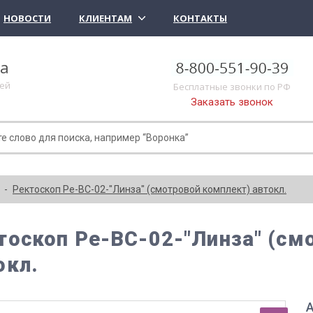
НОВОСТИ
КЛИЕНТАМ
КОНТАКТЫ
ка
лей
Бесплатные звонки по РФ
Заказать звонок
Ректоскоп Ре-ВС-02-"Линза" (смотровой комплект) автокл.
тоскоп Ре-ВС-02-"Линза" (см
окл.
А