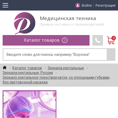
Войти
Регистрация
Медицинская техника
Прямые поставки от производителей
Каталог товаров
Каталог товаров
Зеркала ректальные
Зеркала ректальные, Россия
Зеркало ректальное трехстворчатое, со сплошными губками,
без световодной насадки