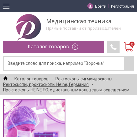
Войти
Регистрация
Медицинская техника
Прямые поставки от производителей
Каталог товаров
Каталог товаров
Ректоскопы сигмоидоскопы
Ректоскопы, проктоскопы Heine, Германия
Проктоскопы HEINE F.O. с дистальным кольцевым освещением