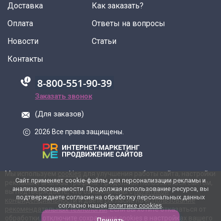
Доставка
Как заказать?
Оплата
Ответы на вопросы
Новости
Статьи
Контакты
88005555550
Заказать звонок
(Для заказов)
2026 Все права защищены.
Мы используем
cookies
для улучшения работы сайта, настройки
Сайт применяет cookie-файлы для персонализации рекламы и
рекламы и анализа трафика. Продолжая пользоваться сайтом,
анализа посещаемости. Продолжая использование ресурса, вы
вы подтверждаете, что ознакомлены с
политикой
подтверждаете согласие на обработку персональных данных
конфиденциальности
и даете согласие на
использование
согласно нашей
политике cookies
.
рекомендательных технологий
. Если вы хотите отказаться от
обработки, отключите сохранение cookies в настройках вашего
Принять